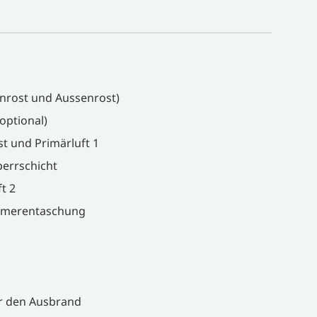
enrost und Aussenrost)
optional)
t und Primärluft 1
errschicht
t 2
mmerentaschung
r den Ausbrand