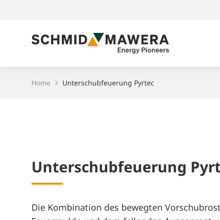
Breadcrumb-Navigation
Home
Unterschubfeuerung Pyrtec
Suchfeld
Un­ter­schub­feue­rung Pyr­
Die Kombination des bewegten Vorschubrost