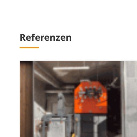
Re­fe­ren­zen