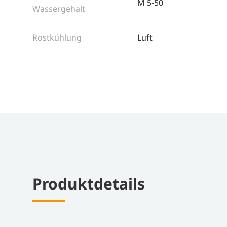
M 5-50
Wassergehalt
Rostkühlung
Luft
Pro­dukt­de­tails