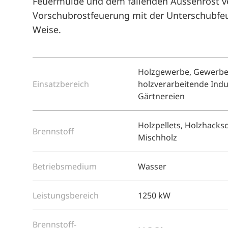
Feuermulde und dem fallenden Aussenrost ver
Vorschubrostfeuerung mit der Unterschubfe
Weise.
Holzgewerbe, Gewerbe, 
Einsatzbereich
holzverarbeitende Indus
Gärtnereien
Holzpellets, Holzhacks
Brennstoff
Mischholz
Betriebsmedium
Wasser
Leistungsbereich
1250 kW
Brennstoff-