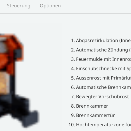
Steuerung
Optionen
Abgasrezirkulation (Inn
Automatische Zündung (
Feuermulde mit Innenros
Einschubschnecke mit Sp
Aussenrost mit Primärluf
Automatische Brennka
Bewegter Vorschubrost
Brennkammer
Brennkammertür
Hochtemperaturzone fü